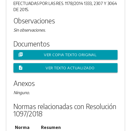
EFECTUADAS POR LAS RES. 1178/2014 1333, 2307 Y 3064
DE 2015.
Observaciones
Sin observaciones.
Documentos
picture_as_pdf
VER COPIA TEXTO ORIGINAL
description
VER TEXTO ACTUALIZADO
Anexos
Ninguno.
Normas relacionadas con Resolución
1097/2018
Norma
Resumen