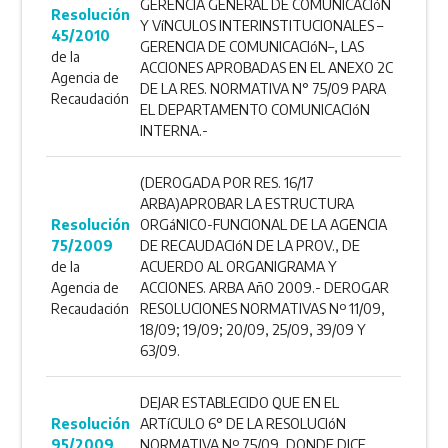
GERENCIA GENERAL DE COMUNICACIóN
Resolución
Y VíNCULOS INTERINSTITUCIONALES –
45/2010
GERENCIA DE COMUNICACIóN–, LAS
de la
ACCIONES APROBADAS EN EL ANEXO 2C
Agencia de
DE LA RES. NORMATIVA N° 75/09 PARA
Recaudación
EL DEPARTAMENTO COMUNICACIóN
INTERNA.-
(DEROGADA POR RES. 16/17
ARBA)APROBAR LA ESTRUCTURA
Resolución
ORGáNICO-FUNCIONAL DE LA AGENCIA
75/2009
DE RECAUDACIóN DE LA PROV., DE
de la
ACUERDO AL ORGANIGRAMA Y
Agencia de
ACCIONES. ARBA AñO 2009.- DEROGAR
Recaudación
RESOLUCIONES NORMATIVAS Nº 11/09,
18/09; 19/09; 20/09, 25/09, 39/09 Y
63/09.
DEJAR ESTABLECIDO QUE EN EL
Resolución
ARTíCULO 6° DE LA RESOLUCIóN
95/2009
NORMATIVA Nº 75/09, DONDE DICE