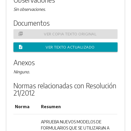
Sin observaciones.
Documentos
picture_as_pdf
VER COPIA TEXTO ORIGINAL
description
VER TEXTO ACTUALIZADO
Anexos
Ninguno.
Normas relacionadas con Resolución
21/2012
Norma
Resumen
APRUEBA NUEVOS MODELOS DE
FORMULARIOS QUE SE UTILIZARáN A