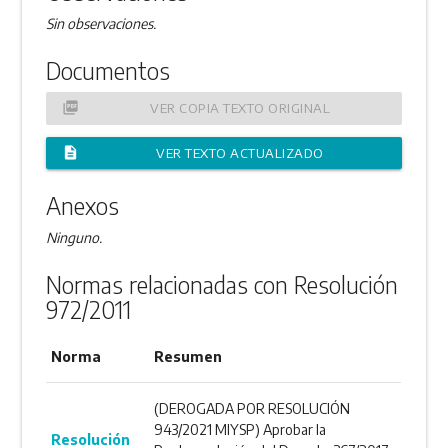
Sin observaciones.
Documentos
picture_as_pdf
VER COPIA TEXTO ORIGINAL
description
VER TEXTO ACTUALIZADO
Anexos
Ninguno.
Normas relacionadas con Resolución
972/2011
Norma
Resumen
(DEROGADA POR RESOLUCIÓN
943/2021 MIYSP) Aprobar la
Resolución