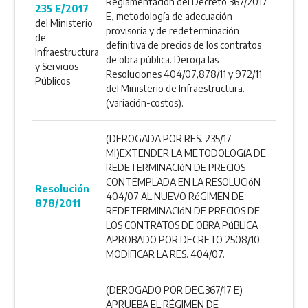
Reglamentación del Decreto 367/2017
235 E/2017
E, metodología de adecuación
del Ministerio
provisoria y de redeterminación
de
definitiva de precios de los contratos
Infraestructura
de obra pública. Deroga las
y Servicios
Resoluciones 404/07,878/11 y 972/11
Públicos
del Ministerio de Infraestructura.
(variación-costos).
(DEROGADA POR RES. 235/17
MI)EXTENDER LA METODOLOGíA DE
REDETERMINACIóN DE PRECIOS
CONTEMPLADA EN LA RESOLUCIóN
Resolución
404/07 AL NUEVO RéGIMEN DE
878/2011
REDETERMINACIóN DE PRECIOS DE
LOS CONTRATOS DE OBRA PúBLICA
APROBADO POR DECRETO 2508/10.
MODIFICAR LA RES. 404/07.
(DEROGADO POR DEC.367/17 E)
APRUEBA EL RÉGIMEN DE