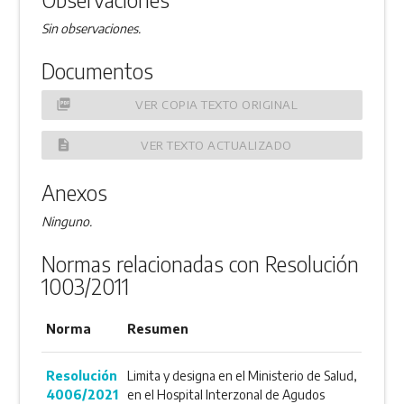
Sin observaciones.
Documentos
picture_as_pdf
VER COPIA TEXTO ORIGINAL
description
VER TEXTO ACTUALIZADO
Anexos
Ninguno.
Normas relacionadas con Resolución
1003/2011
Norma
Resumen
Resolución
Limita y designa en el Ministerio de Salud,
4006/2021
en el Hospital Interzonal de Agudos