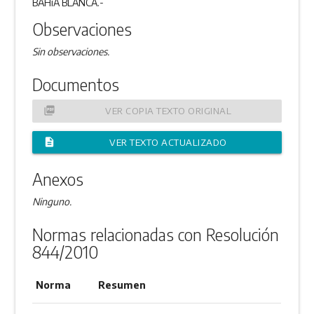
BAHíA BLANCA.-
Observaciones
Sin observaciones.
Documentos
picture_as_pdf
VER COPIA TEXTO ORIGINAL
description
VER TEXTO ACTUALIZADO
Anexos
Ninguno.
Normas relacionadas con Resolución
844/2010
Norma
Resumen