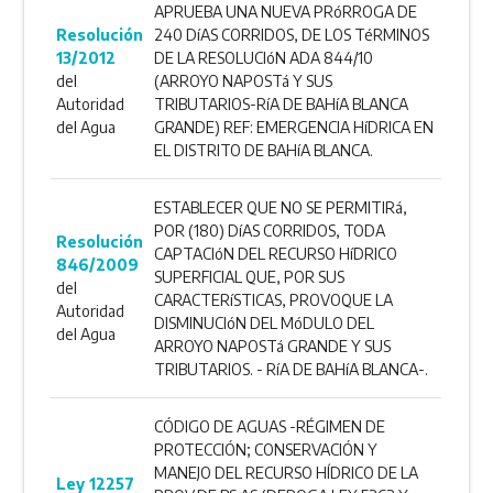
APRUEBA UNA NUEVA PRóRROGA DE
Resolución
240 DíAS CORRIDOS, DE LOS TéRMINOS
13/2012
DE LA RESOLUCIóN ADA 844/10
del
(ARROYO NAPOSTá Y SUS
Autoridad
TRIBUTARIOS-RíA DE BAHíA BLANCA
del Agua
GRANDE) REF: EMERGENCIA HíDRICA EN
EL DISTRITO DE BAHíA BLANCA.
ESTABLECER QUE NO SE PERMITIRá,
POR (180) DíAS CORRIDOS, TODA
Resolución
CAPTACIóN DEL RECURSO HíDRICO
846/2009
SUPERFICIAL QUE, POR SUS
del
CARACTERíSTICAS, PROVOQUE LA
Autoridad
DISMINUCIóN DEL MóDULO DEL
del Agua
ARROYO NAPOSTá GRANDE Y SUS
TRIBUTARIOS. - RíA DE BAHíA BLANCA-.
CÓDIGO DE AGUAS -RÉGIMEN DE
PROTECCIÓN; CONSERVACIÓN Y
MANEJO DEL RECURSO HÍDRICO DE LA
Ley 12257