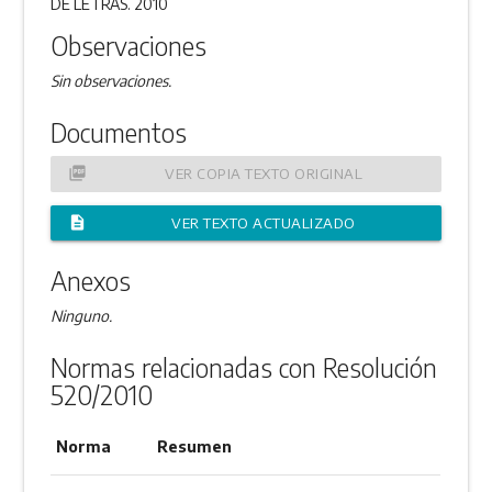
DE LETRAS. 2010
Observaciones
Sin observaciones.
Documentos
picture_as_pdf
VER COPIA TEXTO ORIGINAL
description
VER TEXTO ACTUALIZADO
Anexos
Ninguno.
Normas relacionadas con Resolución
520/2010
Norma
Resumen