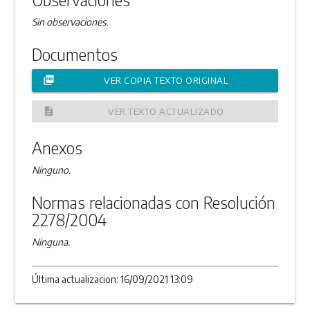
Sin observaciones.
Documentos
picture_as_pdf
VER COPIA TEXTO ORIGINAL
description
VER TEXTO ACTUALIZADO
Anexos
Ninguno.
Normas relacionadas con Resolución
2278/2004
Ninguna.
Última actualizacion: 16/09/2021 13:09