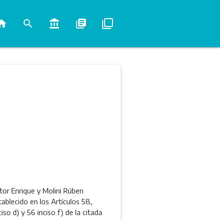
ome
search
account_balance
library_books
filter_none
tor Enrique y Molini Rúben
tablecido en los Artículos 58,
iso d) y 56 inciso f) de la citada