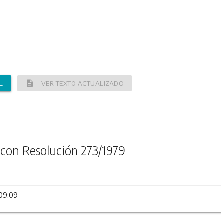
description
L
VER TEXTO ACTUALIZADO
con Resolución 273/1979
 09:09