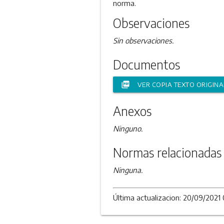
norma.
Observaciones
Sin observaciones.
Documentos
picture_as_pdf
VER COPIA TEXTO ORIGINA
Anexos
Ninguno.
Normas relacionadas 
Ninguna.
Última actualizacion: 20/09/2021