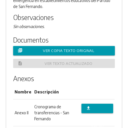
emergencia en establecimientos educativos del Partido
de San Fernando.
Observaciones
Sin observaciones.
Documentos
picture_as_pdf
VER COPIA TEXTO ORIGINAL
description
VER TEXTO ACTUALIZADO
Anexos
Nombre
Descripción
Cronograma de
file_download
Anexo II
transferencias - San
DESCARGAR
Fernando
ANEXO