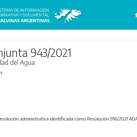
h
njunta 943/2021
idad del Agua
1
a resolución administrativa identificada como Resolución 916/2021 ADA