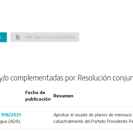
description
L
VER TEXTO ACTUALIZADO
y/o complementadas por Resolución conju
Fecha de
Resumen
publicación
 916/2021
Aprobar el visado de planos de mensura y 
 Agua (ADA)
catastralmente del Partido Presidente Pe