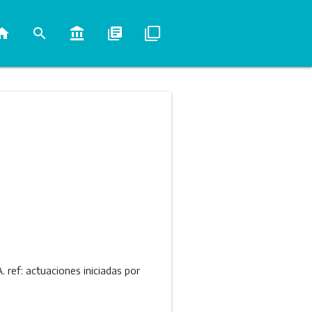
ome
search
account_balance
library_books
filter_none
. ref: actuaciones iniciadas por