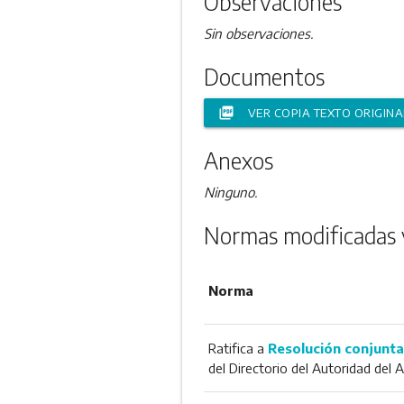
Observaciones
Sin observaciones.
Documentos
picture_as_pdf
VER COPIA TEXTO ORIGINA
Anexos
Ninguno.
Normas modificadas 
Norma
Ratifica a
Resolución conjunta
del Directorio del Autoridad del