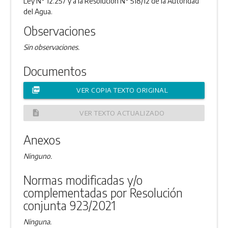
Ley N° 12.257 y a la Resolución N° 518/12 de la Autoridad
del Agua.
Observaciones
Sin observaciones.
Documentos
picture_as_pdf
VER COPIA TEXTO ORIGINAL
description
VER TEXTO ACTUALIZADO
Anexos
Ninguno.
Normas modificadas y/o
complementadas por Resolución
conjunta 923/2021
Ninguna.