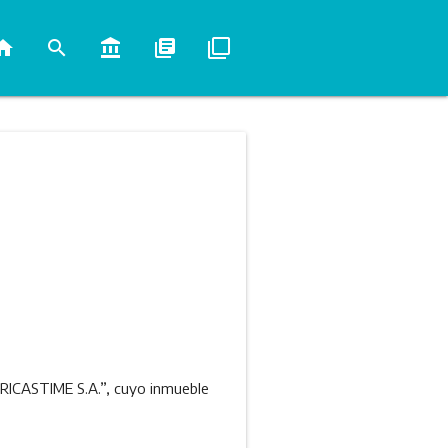
ome
search
account_balance
library_books
filter_none
MERICASTIME S.A.”, cuyo inmueble