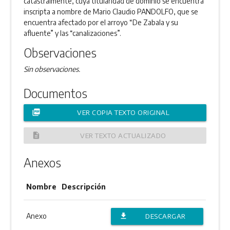
catastralmente, cuya titularidad de dominio se encuentra
inscripta a nombre de Mario Claudio PANDOLFO, que se
encuentra afectado por el arroyo “De Zabala y su
afluente” y las “canalizaciones”.
Observaciones
Sin observaciones.
Documentos
picture_as_pdf
VER COPIA TEXTO ORIGINAL
description
VER TEXTO ACTUALIZADO
Anexos
Nombre
Descripción
Anexo
file_download
DESCARGAR