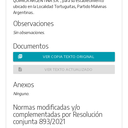
QUIMICA ARGENTINA S.A.”, para su establecimiento
ubicado en la Localidad Tortuguitas, Partido Malvinas
Argentinas..
Observaciones
Sin observaciones.
Documentos
picture_as_pdf
VER COPIA TEXTO ORIGINAL
description
VER TEXTO ACTUALIZADO
Anexos
Ninguno.
Normas modificadas y/o
complementadas por Resolución
conjunta 893/2021