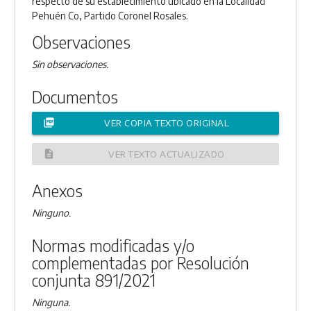
respecto de su establecimiento ubicado en la Localidad
Pehuén Co, Partido Coronel Rosales.
Observaciones
Sin observaciones.
Documentos
picture_as_pdf
VER COPIA TEXTO ORIGINAL
description
VER TEXTO ACTUALIZADO
Anexos
Ninguno.
Normas modificadas y/o
complementadas por Resolución
conjunta 891/2021
Ninguna.