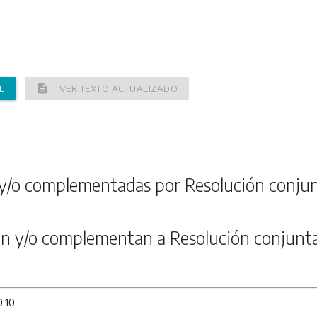
description
L
VER TEXTO ACTUALIZADO
y/o complementadas por Resolución conju
n y/o complementan a Resolución conjunt
0:10