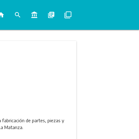
ome
search
account_balance
library_books
filter_none
abricación de partes, piezas y
 La Matanza.