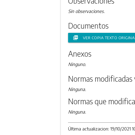
Observaciones
Sin observaciones.
Documentos
picture_as_pdf
VER COPIA TEXTO ORIGINA
Anexos
Ninguno.
Normas modificadas 
Ninguna.
Normas que modifica
Ninguna.
Última actualizacion: 19/10/2021 1