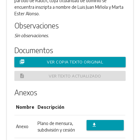
partido de Rauch, cuya titularidad de dominio se
encuentra inscripta a nombre de Luis Juan Miñola y Marta
Ester Alonso.
Observaciones
Sin observaciones.
Documentos
picture_as_pdf
VER COPIA TEXTO ORIGINAL
description
VER TEXTO ACTUALIZADO
Anexos
Nombre
Descripción
Plano de mensura,
file_download
Anexo
subdivisión y cesión
DESCARGAR