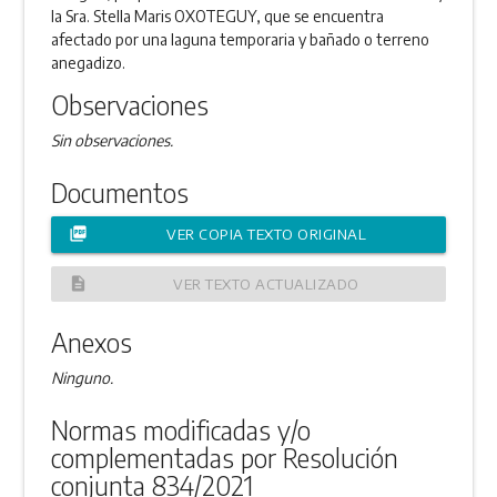
la Sra. Stella Maris OXOTEGUY, que se encuentra
afectado por una laguna temporaria y bañado o terreno
anegadizo.
Observaciones
Sin observaciones.
Documentos
picture_as_pdf
VER COPIA TEXTO ORIGINAL
description
VER TEXTO ACTUALIZADO
Anexos
Ninguno.
Normas modificadas y/o
complementadas por Resolución
conjunta 834/2021