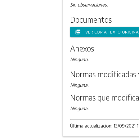
Sin observaciones.
Documentos
picture_as_pdf
VER COPIA TEXTO ORIGINA
Anexos
Ninguno.
Normas modificadas 
Ninguna.
Normas que modifica
Ninguna.
Última actualizacion: 13/09/2021 