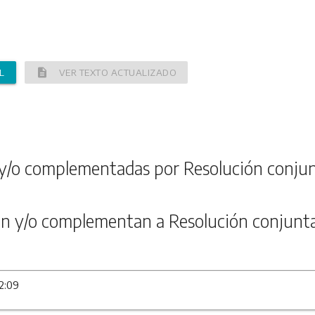
description
L
VER TEXTO ACTUALIZADO
y/o complementadas por Resolución conju
n y/o complementan a Resolución conjunt
12:09