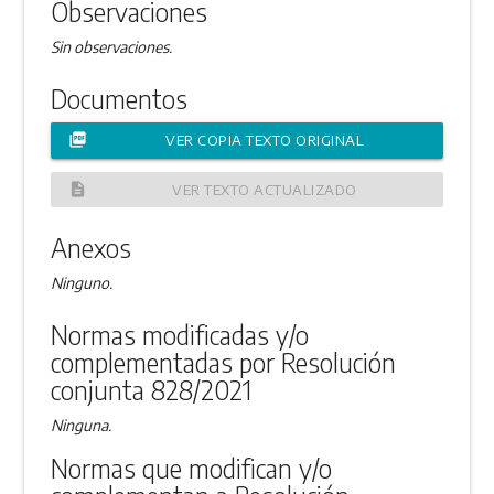
Observaciones
Sin observaciones.
Documentos
picture_as_pdf
VER COPIA TEXTO ORIGINAL
description
VER TEXTO ACTUALIZADO
Anexos
Ninguno.
Normas modificadas y/o
complementadas por Resolución
conjunta 828/2021
Ninguna.
Normas que modifican y/o