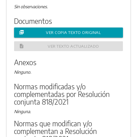
Sin observaciones.
Documentos
picture_as_pdf
VER COPIA TEXTO ORIGINAL
description
VER TEXTO ACTUALIZADO
Anexos
Ninguno.
Normas modificadas y/o
complementadas por Resolución
conjunta 818/2021
Ninguna.
Normas que modifican y/o
complementan a Resolución