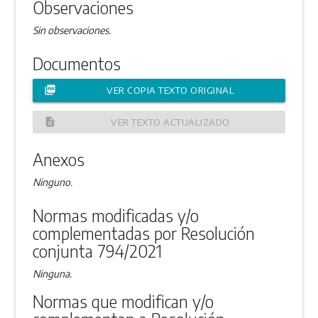
Observaciones
Sin observaciones.
Documentos
picture_as_pdf
VER COPIA TEXTO ORIGINAL
description
VER TEXTO ACTUALIZADO
Anexos
Ninguno.
Normas modificadas y/o
complementadas por Resolución
conjunta 794/2021
Ninguna.
Normas que modifican y/o