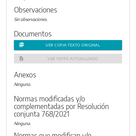
Observaciones
Sin observaciones.
Documentos
picture_as_pdf
VER COPIA TEXTO ORIGINAL
description
VER TEXTO ACTUALIZADO
Anexos
Ninguno.
Normas modificadas y/o
complementadas por Resolución
conjunta 768/2021
Ninguna.
Normas que modifican y/o