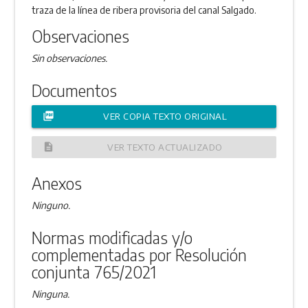
traza de la línea de ribera provisoria del canal Salgado.
Observaciones
Sin observaciones.
Documentos
picture_as_pdf
VER COPIA TEXTO ORIGINAL
description
VER TEXTO ACTUALIZADO
Anexos
Ninguno.
Normas modificadas y/o
complementadas por Resolución
conjunta 765/2021
Ninguna.