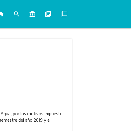
ome
search
account_balance
library_books
filter_none
el Agua, por los motivos expuestos
semestre del año 2019 y el