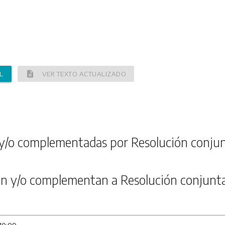
description
L
VER TEXTO ACTUALIZADO
y/o complementadas por Resolución conjun
n y/o complementan a Resolución conjunta