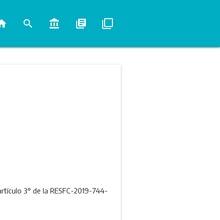
ome
search
account_balance
library_books
filter_none
 artículo 3° de la RESFC-2019-744-