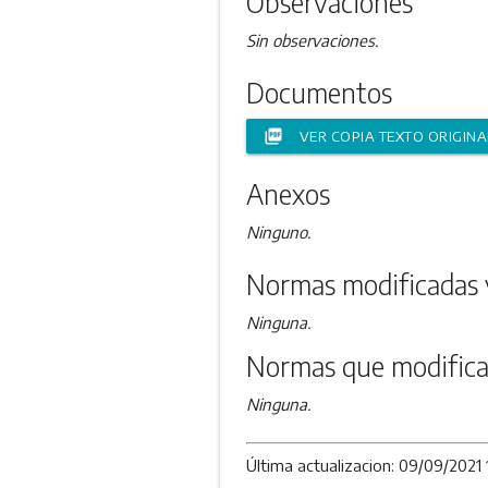
Observaciones
Sin observaciones.
Documentos
picture_as_pdf
VER COPIA TEXTO ORIGINA
Anexos
Ninguno.
Normas modificadas 
Ninguna.
Normas que modifica
Ninguna.
Última actualizacion: 09/09/2021 