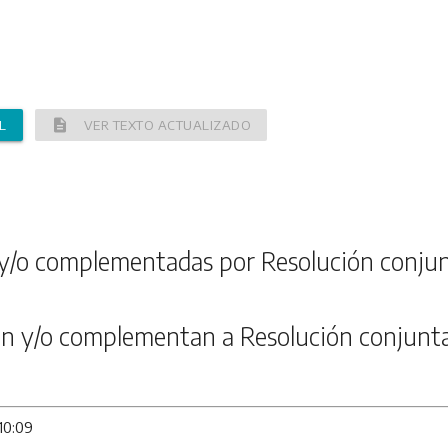
description
L
VER TEXTO ACTUALIZADO
y/o complementadas por Resolución conjun
n y/o complementan a Resolución conjunt
10:09