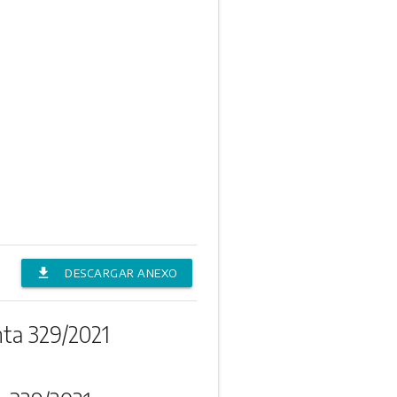
file_download
DESCARGAR ANEXO
ta 329/2021