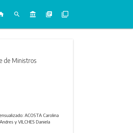
ome
search
account_balance
library_books
filter_none
e de Ministros
 Mensualizado: ACOSTA Carolina
Andres y VILCHES Daniela