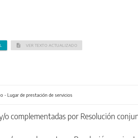
description
L
VER TEXTO ACTUALIZADO
o - Lugar de prestación de servicios
y/o complementadas por Resolución conjun