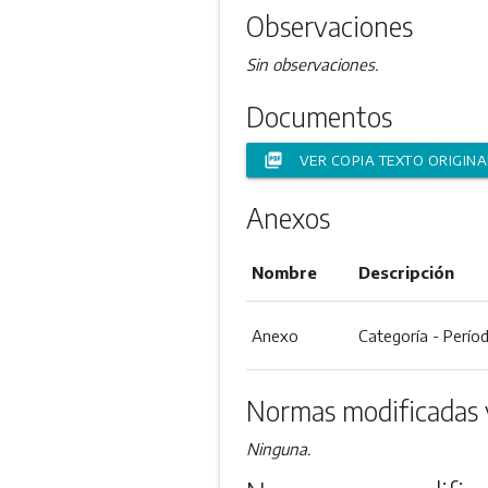
Observaciones
Sin observaciones.
Documentos
picture_as_pdf
VER COPIA TEXTO ORIGINA
Anexos
Nombre
Descripción
Anexo
Categoría - Períod
Normas modificadas 
Ninguna.