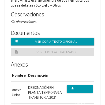
enero y hasta el 31 de diciembre de 2021, en los cargos
que se detallan a Scorziello y Otros.
Observaciones
Sin observaciones.
Documentos
picture_as_pdf
VER COPIA TEXTO ORIGINAL
description
VER TEXTO ACTUALIZADO
Anexos
Nombre
Descripción
DESIGNACIÓN EN
file_download
Anexo
PLANTA TEMPORARIA
Único
DESCARGAR
TRANSITORIA 2021
ANEXO