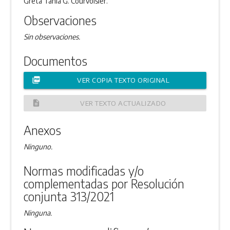
Greta Tania G. Courvoisier.
Observaciones
Sin observaciones.
Documentos
picture_as_pdf
VER COPIA TEXTO ORIGINAL
description
VER TEXTO ACTUALIZADO
Anexos
Ninguno.
Normas modificadas y/o
complementadas por Resolución
conjunta 313/2021
Ninguna.