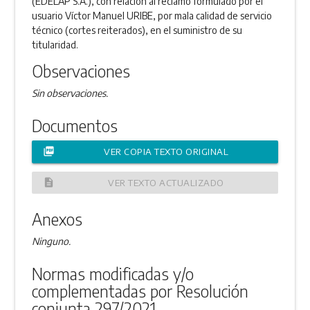
(EDELAP S.A.), con relación al reclamo formulado por el
usuario Víctor Manuel URIBE, por mala calidad de servicio
técnico (cortes reiterados), en el suministro de su
titularidad.
Observaciones
Sin observaciones.
Documentos
picture_as_pdf
VER COPIA TEXTO ORIGINAL
description
VER TEXTO ACTUALIZADO
Anexos
Ninguno.
Normas modificadas y/o
complementadas por Resolución
conjunta 297/2021