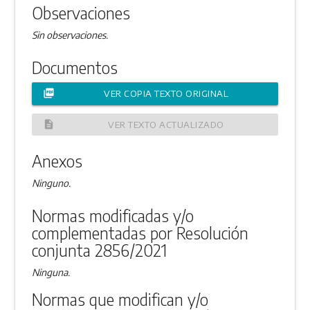
Observaciones
Sin observaciones.
Documentos
picture_as_pdf
VER COPIA TEXTO ORIGINAL
description
VER TEXTO ACTUALIZADO
Anexos
Ninguno.
Normas modificadas y/o
complementadas por Resolución
conjunta 2856/2021
Ninguna.
Normas que modifican y/o