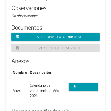
Observaciones
Sin observaciones.
Documentos
picture_as_pdf
VER COPIA TEXTO ORIGINAL
description
VER TEXTO ACTUALIZADO
Anexos
Nombre
Descripción
Calendario de
file_download
Anexo
vencimientos - Año
DESCARGAR
2021
ANEXO