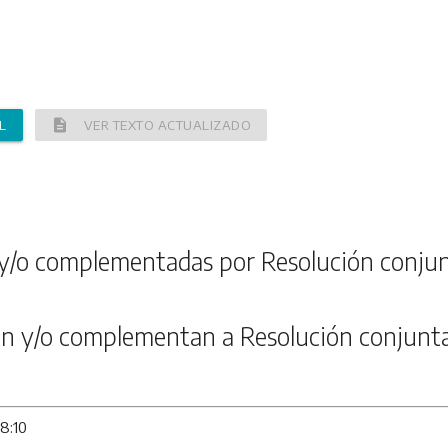
description
L
VER TEXTO ACTUALIZADO
y/o complementadas por Resolución conjun
n y/o complementan a Resolución conjunt
08:10