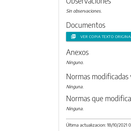
Observaciones
Sin observaciones.
Documentos
picture_as_pdf
VER COPIA TEXTO ORIGINA
Anexos
Ninguno.
Normas modificadas 
Ninguna.
Normas que modifica
Ninguna.
Última actualizacion: 18/10/2021 