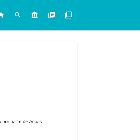
ome
search
account_balance
library_books
filter_none
o por parte de Aguas