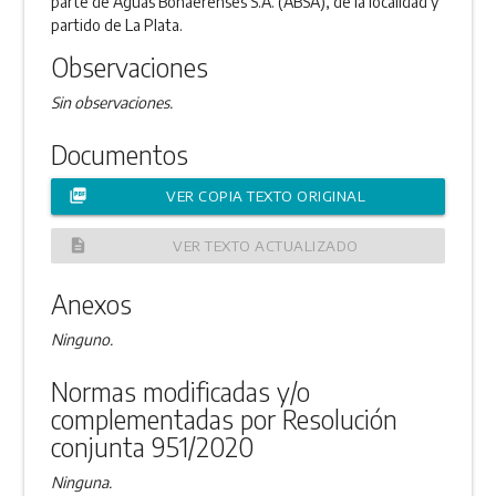
parte de Aguas Bonaerenses S.A. (ABSA), de la localidad y
partido de La Plata.
Observaciones
Sin observaciones.
Documentos
picture_as_pdf
VER COPIA TEXTO ORIGINAL
description
VER TEXTO ACTUALIZADO
Anexos
Ninguno.
Normas modificadas y/o
complementadas por Resolución
conjunta 951/2020
Ninguna.