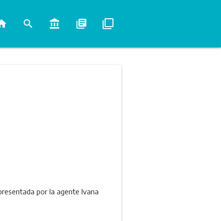
ome
search
account_balance
library_books
filter_none
 presentada por la agente Ivana