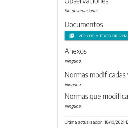
Observaciones
Sin observaciones.
Documentos
picture_as_pdf
VER COPIA TEXTO ORIGINA
Anexos
Ninguno.
Normas modificadas 
Ninguna.
Normas que modifica
Ninguna.
Última actualizacion: 18/10/2021 1