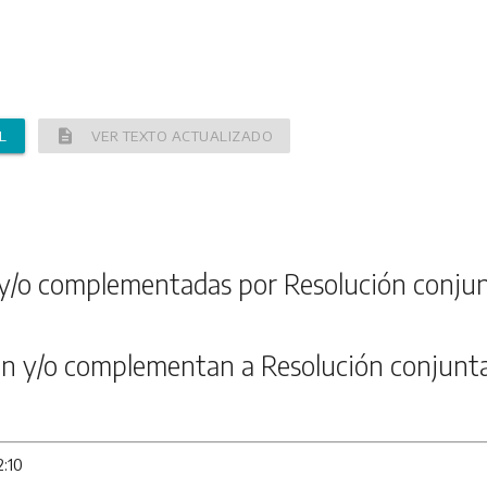
description
L
VER TEXTO ACTUALIZADO
y/o complementadas por Resolución conju
n y/o complementan a Resolución conjunt
2:10