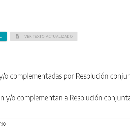
description
L
VER TEXTO ACTUALIZADO
y/o complementadas por Resolución conju
n y/o complementan a Resolución conjunt
7:10