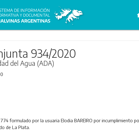
h
njunta 934/2020
idad del Agua (ADA)
20
9774 formulado por la usuaria Elodia BAREIRO por incumplimiento p
ido de La Plata.