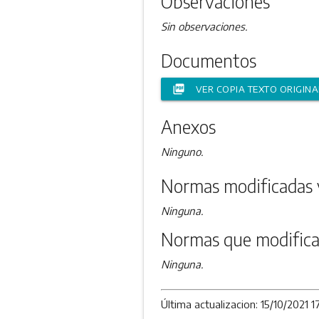
Observaciones
Sin observaciones.
Documentos
picture_as_pdf
VER COPIA TEXTO ORIGINA
Anexos
Ninguno.
Normas modificadas 
Ninguna.
Normas que modifica
Ninguna.
Última actualizacion: 15/10/2021 1