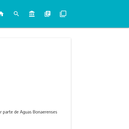
ome
search
account_balance
library_books
filter_none
or parte de Aguas Bonaerenses