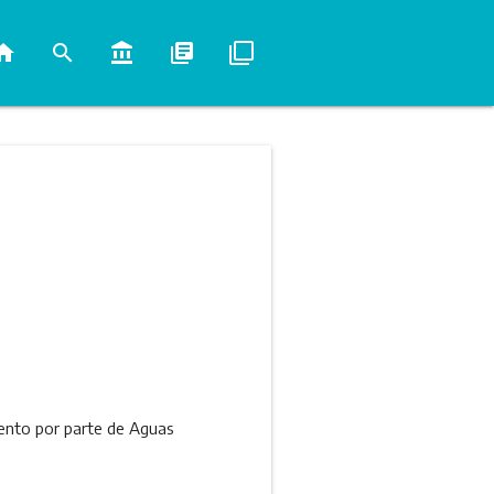
ome
search
account_balance
library_books
filter_none
ento por parte de Aguas