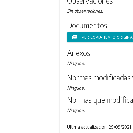
Observaciones
Sin observaciones.
Documentos
picture_as_pdf
VER COPIA TEXTO ORIGINA
Anexos
Ninguno.
Normas modificadas 
Ninguna.
Normas que modifica
Ninguna.
Última actualizacion: 29/09/2021 