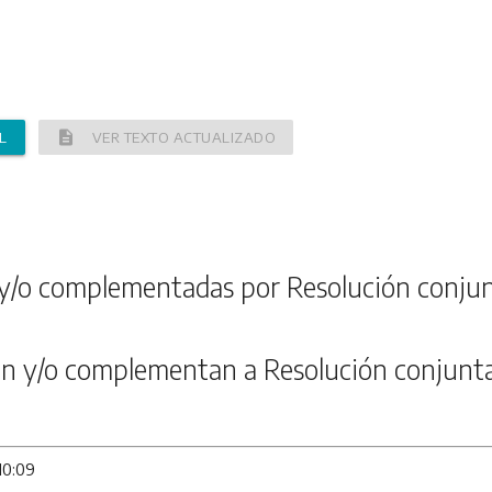
description
L
VER TEXTO ACTUALIZADO
y/o complementadas por Resolución conju
n y/o complementan a Resolución conjunt
10:09