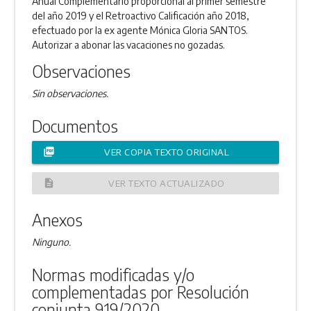
Anual Complementario proporcional al primer semestre
del año 2019 y el Retroactivo Calificación año 2018,
efectuado por la ex agente Mónica Gloria SANTOS.
Autorizar a abonar las vacaciones no gozadas.
Observaciones
Sin observaciones.
Documentos
picture_as_pdf
VER COPIA TEXTO ORIGINAL
description
VER TEXTO ACTUALIZADO
Anexos
Ninguno.
Normas modificadas y/o
complementadas por Resolución
conjunta 919/2020