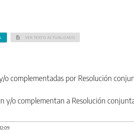
description
L
VER TEXTO ACTUALIZADO
y/o complementadas por Resolución conju
n y/o complementan a Resolución conjunt
12:09