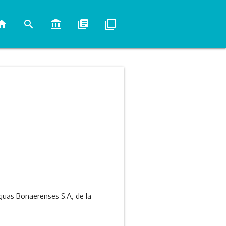
ome
search
account_balance
library_books
filter_none
guas Bonaerenses S.A, de la