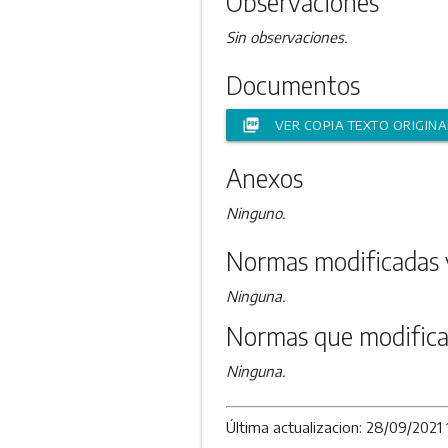
Observaciones
Sin observaciones.
Documentos
picture_as_pdf
VER COPIA TEXTO ORIGINA
Anexos
Ninguno.
Normas modificadas 
Ninguna.
Normas que modifica
Ninguna.
Última actualizacion: 28/09/2021 