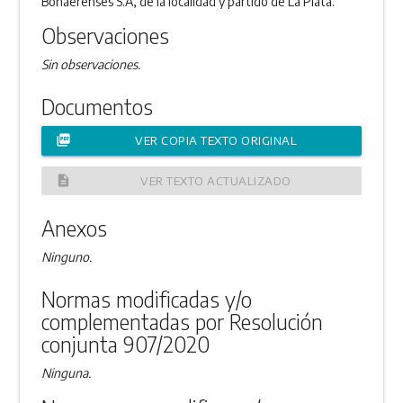
Bonaerenses S.A, de la localidad y partido de La Plata.
Observaciones
Sin observaciones.
Documentos
picture_as_pdf
VER COPIA TEXTO ORIGINAL
description
VER TEXTO ACTUALIZADO
Anexos
Ninguno.
Normas modificadas y/o
complementadas por Resolución
conjunta 907/2020
Ninguna.