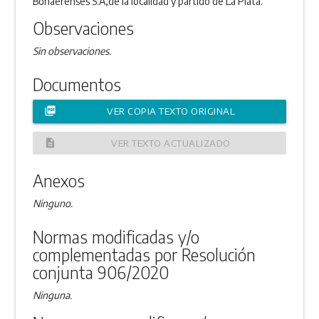
Bonaerenses S.A,de la localidad y partido de La Plata.
Observaciones
Sin observaciones.
Documentos
picture_as_pdf
VER COPIA TEXTO ORIGINAL
description
VER TEXTO ACTUALIZADO
Anexos
Ninguno.
Normas modificadas y/o
complementadas por Resolución
conjunta 906/2020
Ninguna.