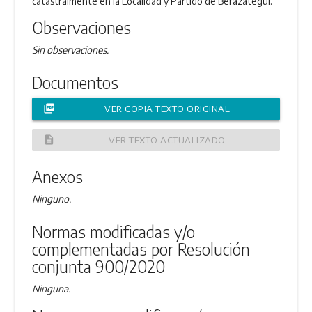
catastralmente en la Localidad y Partido de Berazategui.
Observaciones
Sin observaciones.
Documentos
picture_as_pdf
VER COPIA TEXTO ORIGINAL
description
VER TEXTO ACTUALIZADO
Anexos
Ninguno.
Normas modificadas y/o
complementadas por Resolución
conjunta 900/2020
Ninguna.