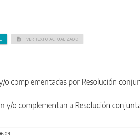
description
L
VER TEXTO ACTUALIZADO
y/o complementadas por Resolución conju
n y/o complementan a Resolución conjunt
06:09