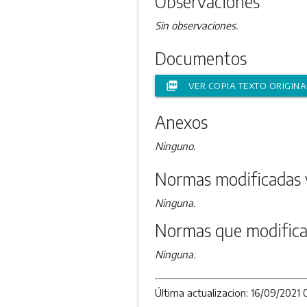
Observaciones
Sin observaciones.
Documentos
picture_as_pdf
VER COPIA TEXTO ORIGINA
Anexos
Ninguno.
Normas modificadas 
Ninguna.
Normas que modifica
Ninguna.
Última actualizacion: 16/09/2021 