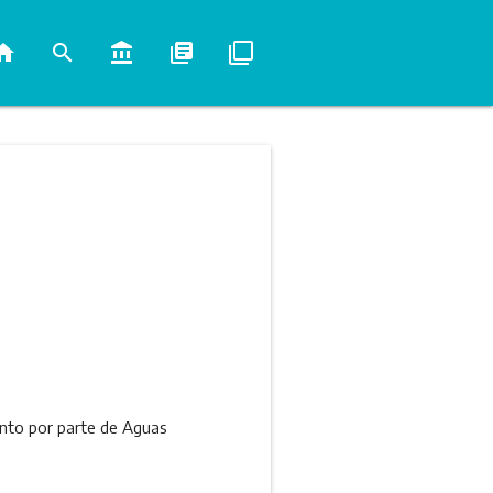
ome
search
account_balance
library_books
filter_none
nto por parte de Aguas