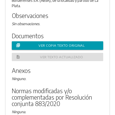
Bonaerenses S.A. (ABSA), de la localidad y partido de La
Plata.
Observaciones
Sin observaciones.
Documentos
picture_as_pdf
VER COPIA TEXTO ORIGINAL
description
VER TEXTO ACTUALIZADO
Anexos
Ninguno.
Normas modificadas y/o
complementadas por Resolución
conjunta 883/2020
Ninguna.