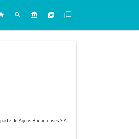
ome
search
account_balance
library_books
filter_none
 parte de Aguas Bonaerenses S.A.