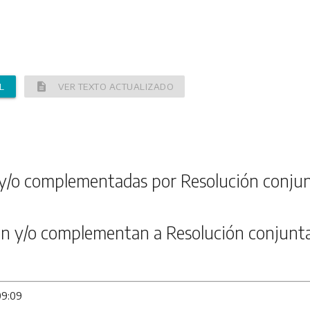
description
L
VER TEXTO ACTUALIZADO
y/o complementadas por Resolución conju
n y/o complementan a Resolución conjunt
09:09