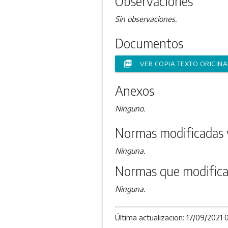
Observaciones
Sin observaciones.
Documentos
picture_as_pdf
VER COPIA TEXTO ORIGINA
Anexos
Ninguno.
Normas modificadas 
Ninguna.
Normas que modifica
Ninguna.
Última actualizacion: 17/09/2021 