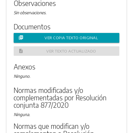
Observaciones
Sin observaciones.
Documentos
picture_as_pdf
VER COPIA TEXTO ORIGINAL
description
VER TEXTO ACTUALIZADO
Anexos
Ninguno.
Normas modificadas y/o
complementadas por Resolución
conjunta 877/2020
Ninguna.
Normas que modifican y/o