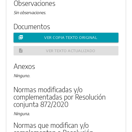
Observaciones
Sin observaciones.
Documentos
picture_as_pdf
VER COPIA TEXTO ORIGINAL
description
VER TEXTO ACTUALIZADO
Anexos
Ninguno.
Normas modificadas y/o
complementadas por Resolución
conjunta 872/2020
Ninguna.
Normas que modifican y/o