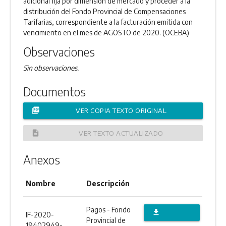
adicional fija por dimensión de mercado y proceder a la
distribución del Fondo Provincial de Compensaciones
Tarifarias, correspondiente a la facturación emitida con
vencimiento en el mes de AGOSTO de 2020. (OCEBA)
Observaciones
Sin observaciones.
Documentos
picture_as_pdf
VER COPIA TEXTO ORIGINAL
description
VER TEXTO ACTUALIZADO
Anexos
Nombre
Descripción
Pagos - Fondo
file_download
IF-2020-
Provincial de
19402949-