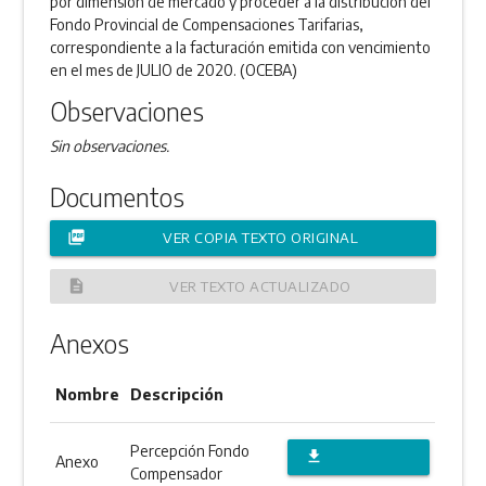
por dimensión de mercado y proceder a la distribución del
Fondo Provincial de Compensaciones Tarifarias,
correspondiente a la facturación emitida con vencimiento
en el mes de JULIO de 2020. (OCEBA)
Observaciones
Sin observaciones.
Documentos
picture_as_pdf
VER COPIA TEXTO ORIGINAL
description
VER TEXTO ACTUALIZADO
Anexos
Nombre
Descripción
Percepción Fondo
file_download
Anexo
Compensador