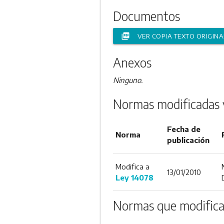
Documentos
picture_as_pdf
VER COPIA TEXTO ORIGINA
Anexos
Ninguno.
Normas modificadas 
Fecha de
Norma
publicación
Modifica a
13/01/2010
Ley 14078
Normas que modifica