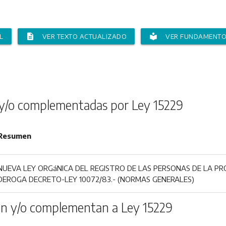
description
local_library
L
VER TEXTO ACTUALIZADO
VER FUNDAMENT
y/o complementadas por Ley 15229
Resumen
NUEVA LEY ORGáNICA DEL REGISTRO DE LAS PERSONAS DE LA PRO
DEROGA DECRETO-LEY 10072/83.- (NORMAS GENERALES)
n y/o complementan a Ley 15229